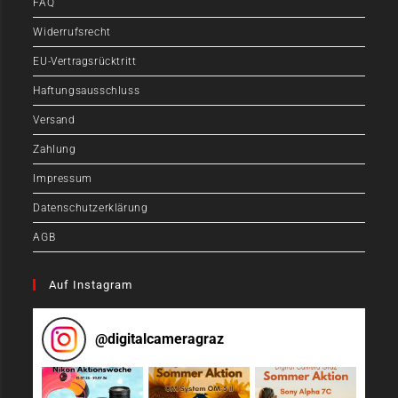
FAQ
Widerrufsrecht
EU-Vertragsrücktritt
Haftungsausschluss
Versand
Zahlung
Impressum
Datenschutzerklärung
AGB
Auf Instagram
@
digitalcameragraz