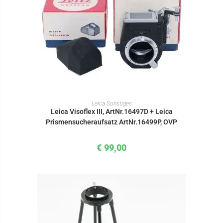
IN DEN WARENKORB
Leica Sonstiges
Leica Visoflex III, ArtNr.16497D + Leica
Prismensucheraufsatz ArtNr.16499P, OVP
€
99,00