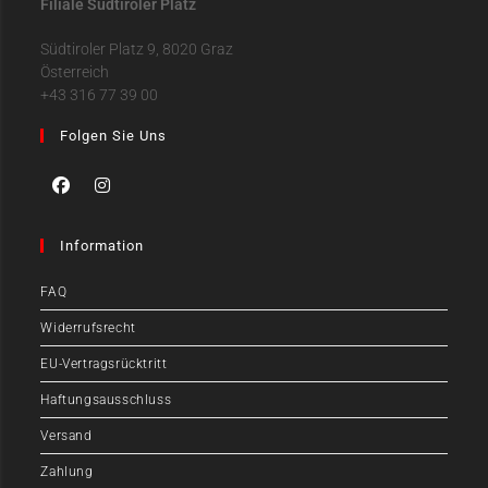
Filiale Südtiroler Platz
Südtiroler Platz 9, 8020 Graz
Österreich
+43 316 77 39 00
Folgen Sie Uns
Information
FAQ
Widerrufsrecht
EU-Vertragsrücktritt
Haftungsausschluss
Versand
Zahlung