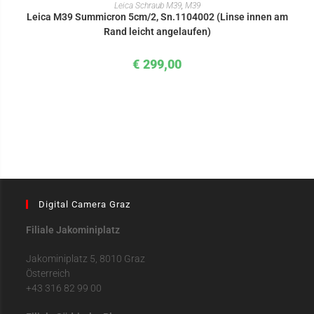
IN DEN WARENKORB
Leica Schraub M39
,
M39
Leica M39 Summicron 5cm/2, Sn.1104002 (Linse innen am
Rand leicht angelaufen)
€
299,00
Digital Camera Graz
Filiale Jakominiplatz
Jakominiplatz 5, 8010 Graz
Österreich
+43 316 82 99 00