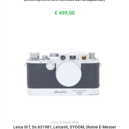
€
499,00
IN DEN WARENKORB
Leica Schraub M39
Leica III f, Sn.631981, Leicavit, SYOOM, (Keine E-Messer