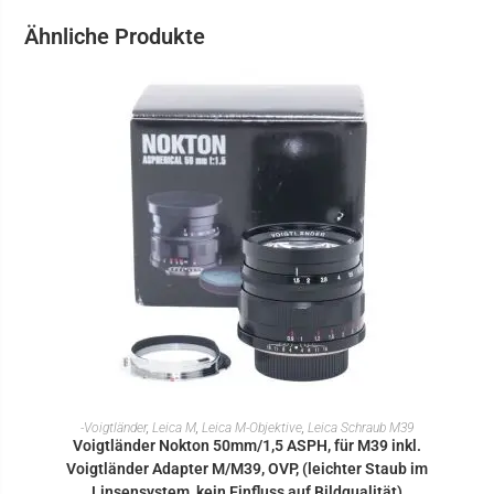
Ähnliche Produkte
IN DEN WARENKORB
-Voigtländer
,
Leica M
,
Leica M-Objektive
,
Leica Schraub M39
Voigtländer Nokton 50mm/1,5 ASPH, für M39 inkl.
Voigtländer Adapter M/M39, OVP, (leichter Staub im
Linsensystem, kein Einfluss auf Bildqualität)