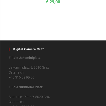
€
29,00
Digital Camera Graz
Filiale Jakominiplatz
Jakominiplatz 5, 8010 Graz
Österreich
+43 316 82 99 00
Filiale Südtiroler Platz
Südtiroler Platz 9, 8020 Graz
Österreich