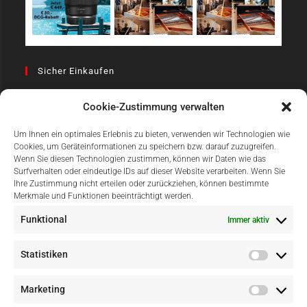
Sicher Einkaufen
Cookie-Zustimmung verwalten
Um Ihnen ein optimales Erlebnis zu bieten, verwenden wir Technologien wie
Cookies, um Geräteinformationen zu speichern bzw. darauf zuzugreifen.
Wenn Sie diesen Technologien zustimmen, können wir Daten wie das
Surfverhalten oder eindeutige IDs auf dieser Website verarbeiten. Wenn Sie
Einfach Online Bezahlen
Ihre Zustimmung nicht erteilen oder zurückziehen, können bestimmte
Merkmale und Funktionen beeinträchtigt werden.
Funktional
Immer aktiv
Statistiken
Marketing