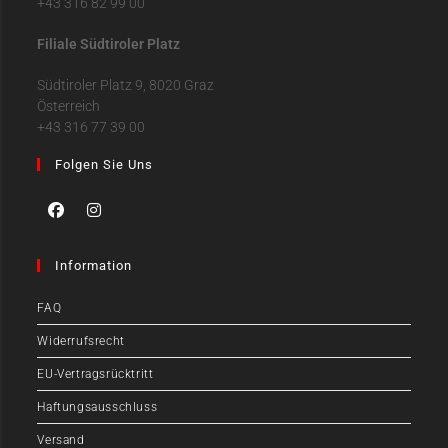
+43 316 82 99 00
Filiale Südtiroler Platz
Südtiroler Platz 9, 8020 Graz
Österreich
+43 316 77 39 00
Folgen Sie Uns
Information
FAQ
Widerrufsrecht
EU-Vertragsrücktritt
Haftungsausschluss
Versand