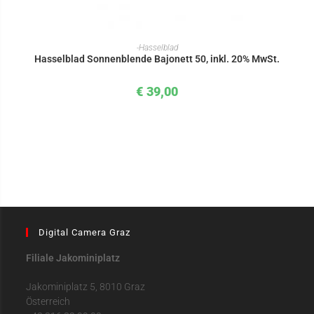
IN DEN WARENKORB
-Hasselblad
Hasselblad Sonnenblende Bajonett 50, inkl. 20% MwSt.
€
39,00
Digital Camera Graz
Filiale Jakominiplatz
Jakominiplatz 5, 8010 Graz
Österreich