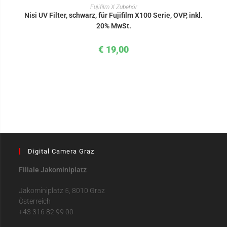
IN DEN WARENKORB
Fujifilm X Zubehör
Nisi UV Filter, schwarz, für Fujifilm X100 Serie, OVP, inkl.
20% MwSt.
€
19,00
Digital Camera Graz
Filiale Jakominiplatz
Jakominiplatz 5, 8010 Graz
Österreich
+43 316 82 99 00