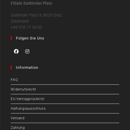
Filiale Südtiroler Platz
Südtiroler Platz 9, 8020 Graz
Österreich
+43 316 77 39 00
Folgen Sie Uns
Information
FAQ
Widerrufsrecht
EU-Vertragsrücktritt
Haftungsausschluss
Versand
Zahlung