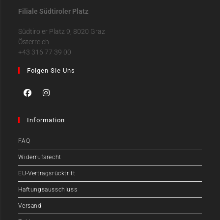
Filiale Südtiroler Platz
Südtiroler Platz 9, 8020 Graz
Österreich
+43 316 77 39 00
Folgen Sie Uns
Information
FAQ
Widerrufsrecht
EU-Vertragsrücktritt
Haftungsausschluss
Versand