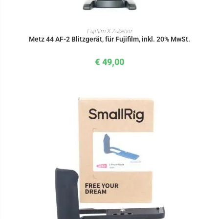
IN DEN WARENKORB
Fujifilm X Zubehör
Metz 44 AF-2 Blitzgerät, für Fujifilm, inkl. 20% MwSt.
€
49,00