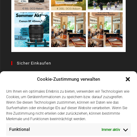
Sicher Einkaufen
Cookie-Zustimmung verwalten
Um Ihnen ein optimales Erlebnis zu bieten, verwenden wir Technologien wie
Cookies, um Geräteinformationen zu speichern bzw. darauf zuzugreifen.
Wenn Sie diesen Technologien zustimmen, können wir Daten wie das
Surfverhalten oder eindeutige IDs auf dieser Website verarbeiten. Wenn Sie
Einfach Online Bezahlen
Ihre Zustimmung nicht erteilen oder zurückziehen, können bestimmte
Merkmale und Funktionen beeinträchtigt werden.
Funktional
Immer aktiv