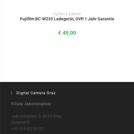
IN DEN WARENKORB
Fujifilm X Zubehör
Fujifilm BC-W235 Ladegerät, OVP, 1 Jahr Garantie
€
49,00
Digital Camera Graz
Filiale Jakominiplatz
Jakominiplatz 5, 8010 Graz
Österreich
+43 316 82 99 00