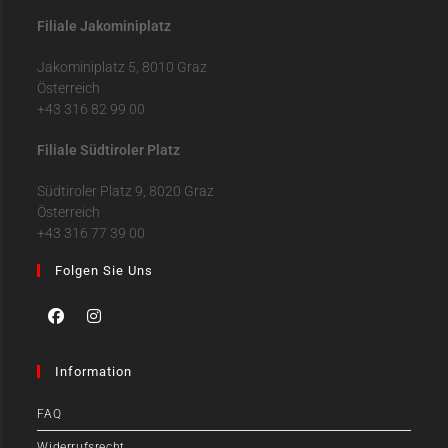
Filiale Jakominiplatz
Jakominiplatz 5, 8010 Graz
Österreich
+43 316 82 99 00
Filiale Südtiroler Platz
Südtiroler Platz 9, 8020 Graz
Österreich
+43 316 77 39 00
Folgen Sie Uns
Information
FAQ
Widerrufsrecht