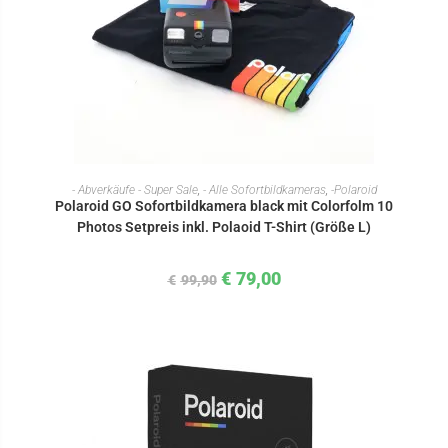
IN DEN WARENKORB
- Abverkäufe - Super Sale
,
- Alle Sofortbildkameras
,
-Polaroid
Polaroid GO Sofortbildkamera black mit Colorfolm 10
Photos Setpreis inkl. Polaoid T-Shirt (Größe L)
€
79,00
€
99,90