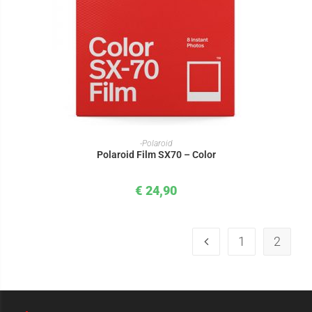
IN DEN WARENKORB
-Polaroid
Polaroid Film SX70 – Color
€
24,90
1
2