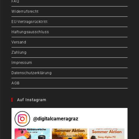
FAQ
Widerrufsrecht
EU-Vertragsrücktritt
Haftungsausschluss
Versand
Zahlung
Impressum
Datenschutzerklärung
AGB
Auf Instagram
@
digitalcameragraz