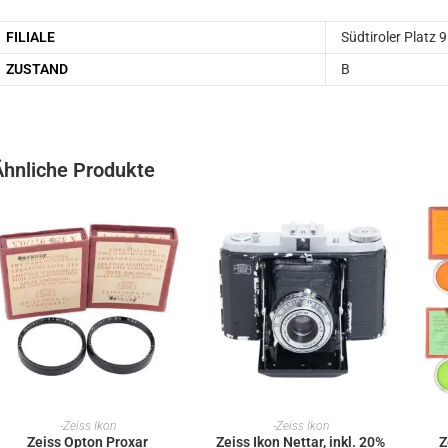
FILIALE
Südtiroler Platz 9
ZUSTAND
B
Ähnliche Produkte
IN DEN WARENKORB
IN DEN WARENKORB
-Zeiss Ikon
-Zeiss Ikon
Zeiss Opton Proxar
Zeiss Ikon Nettar, inkl. 20%
Z