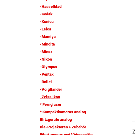
-Hasselblad
-Kodak
-Konica
-Leica
-Mamiya
-Minolta
-Minox
-Nikon
-Olympus
-Pentax
-Rollei
-Voigtländer
-Zeiss Ikon
* Ferngläser
* Kompaktkameras analog
Blitzgeräte analog
Dia-Projektoren + Zubehör
Z
Filmkameras und Videogeräte