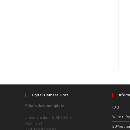
Digital Camera Graz
Inform
Filiale Jakominiplatz
FAQ
Widerrufs
Jakominiplatz 5, 8010 Graz
Österreich
EU-Vertrag
+43 316 82 99 00