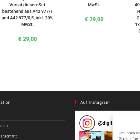
Vorsatzlinsen-Set
MwSt.
40
bestehend aus A42 977/1
H
und A42 977/0,5, inkl. 20%
G
€
29,00
MwSt.
1x
€
29,00
ation
Auf Instagram
@
digitalcameragr
recht
Um Ihnen ein
srücktritt
Geräteinform