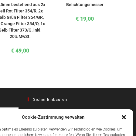
,5mm bestehend aus 2x
Belichtungsmesser
ell Rot Filter 354/R, 2x
elb Grün Filter 354/GR,
€
19,00
 Orange Filter 354/O, 1x
Gelb Filter 373/G, inkl.
20% MwSt.
€
49,00
Sicher Einkaufen
Cookie-Zustimmung verwalten
az
 optimales Erlebnis zu bieten, verwenden wir Technologien wie Cookies, um
ationen zu speichern bzw. darauf zuzugreifen. Wenn Sie diesen Technologien