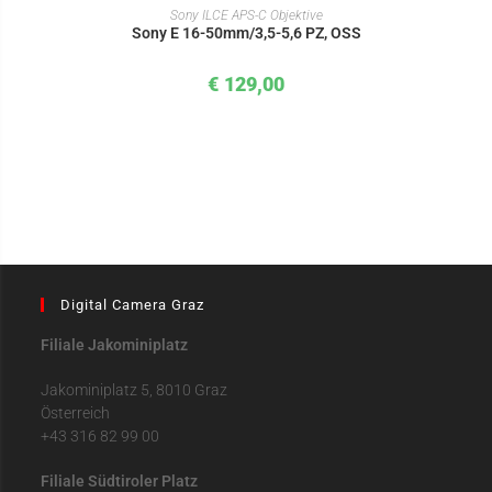
IN DEN WARENKORB
Sony ILCE APS-C Objektive
Sony E 16-50mm/3,5-5,6 PZ, OSS
€
129,00
Digital Camera Graz
Filiale Jakominiplatz
Jakominiplatz 5, 8010 Graz
Österreich
+43 316 82 99 00
Filiale Südtiroler Platz