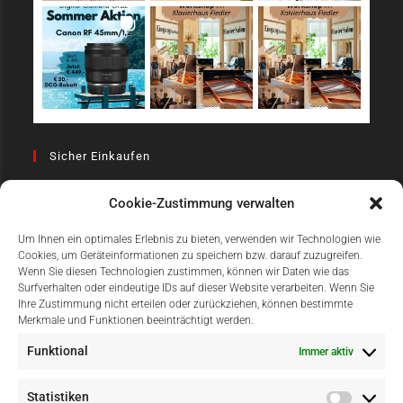
Sicher Einkaufen
Cookie-Zustimmung verwalten
Um Ihnen ein optimales Erlebnis zu bieten, verwenden wir Technologien wie
Cookies, um Geräteinformationen zu speichern bzw. darauf zuzugreifen.
Wenn Sie diesen Technologien zustimmen, können wir Daten wie das
Surfverhalten oder eindeutige IDs auf dieser Website verarbeiten. Wenn Sie
Einfach Online Bezahlen
Ihre Zustimmung nicht erteilen oder zurückziehen, können bestimmte
Merkmale und Funktionen beeinträchtigt werden.
Funktional
Immer aktiv
Statistiken