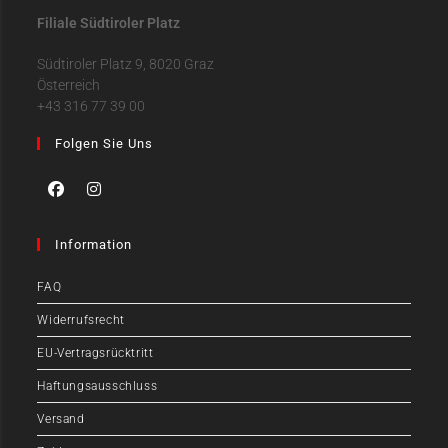
Filiale Südtiroler Platz
Südtiroler Platz 9, 8020 Graz
Österreich
+43 316 77 39 00
Folgen Sie Uns
Information
FAQ
Widerrufsrecht
EU-Vertragsrücktritt
Haftungsausschluss
Versand