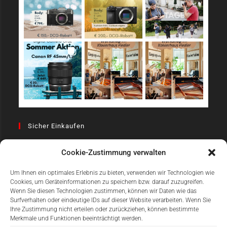
Sicher Einkaufen
Cookie-Zustimmung verwalten
Um Ihnen ein optimales Erlebnis zu bieten, verwenden wir Technologien wie
Cookies, um Geräteinformationen zu speichern bzw. darauf zuzugreifen.
Wenn Sie diesen Technologien zustimmen, können wir Daten wie das
Surfverhalten oder eindeutige IDs auf dieser Website verarbeiten. Wenn Sie
Einfach Online Bezahlen
Ihre Zustimmung nicht erteilen oder zurückziehen, können bestimmte
Merkmale und Funktionen beeinträchtigt werden.