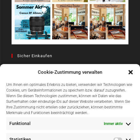
Sicher Einkaufen
Cookie-Zustimmung verwalten
Um Ihnen ein optimales Erlebnis zu bieten, verwenden wir Technologien wie
Cookies, um Geräteinformationen zu speichern bzw. darauf zuzugreifen.
Wenn Sie diesen Technologien zustimmen, können wir Daten wie das
Surfverhalten oder eindeutige IDs auf dieser Website verarbeiten. Wenn Sie
Einfach Online Bezahlen
Ihre Zustimmung nicht erteilen oder zurückziehen, können bestimmte
Merkmale und Funktionen beeinträchtigt werden.
Funktional
Immer aktiv
Statistiken