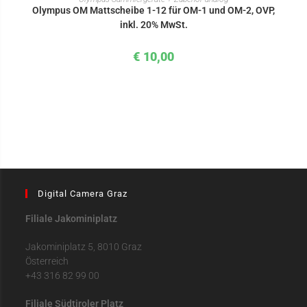
Olympus OM Mattscheibe 1-12 für OM-1 und OM-2, OVP,
inkl. 20% MwSt.
€
10,00
Digital Camera Graz
Filiale Jakominiplatz
Jakominiplatz 5, 8010 Graz
Österreich
+43 316 82 99 00
Filiale Südtiroler Platz