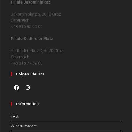
Filiale Jakominiplatz
Jakominiplatz 5, 8010 Graz
Österreich
+43 316 82 99 00
Filiale Südtiroler Platz
Südtiroler Platz 9, 8020 Graz
Österreich
+43 316 77 39 00
Folgen Sie Uns
Information
FAQ
Widerrufsrecht