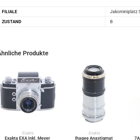
FILIALE
Jakominiplatz 
ZUSTAND
B
Ähnliche Produkte
IN DEN WARENKORB
IN DEN WARENKORB
-Exakta
-Exakta
Exakta EXA inkl. Meyer
Ihagee Anastigmat
7A