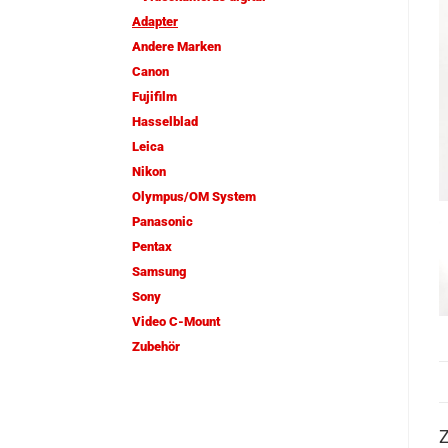
Adapter
Andere Marken
Canon
Fujifilm
Hasselblad
Leica
Nikon
Olympus/OM System
Panasonic
Pentax
Samsung
Sony
Video C-Mount
Zubehör
Z