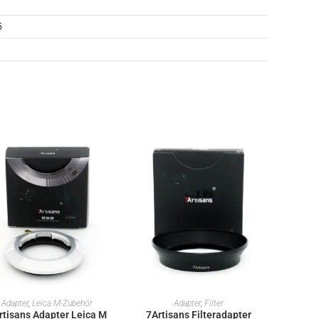
5
IN DEN WARENKORB
IN DEN WARENKORB
Adapter
,
Leica M-Zubehör
Adapter
,
Filter
rtisans Adapter Leica M
7Artisans Filteradapter