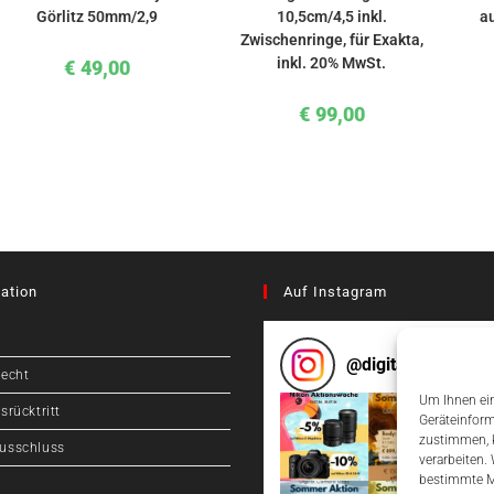
Görlitz 50mm/2,9
10,5cm/4,5 inkl.
au
Zwischenringe, für Exakta,
inkl. 20% MwSt.
€
49,00
€
99,00
ation
Auf Instagram
@
digitalcameragr
recht
Um Ihnen ein
srücktritt
Geräteinform
zustimmen, k
usschluss
verarbeiten.
bestimmte M