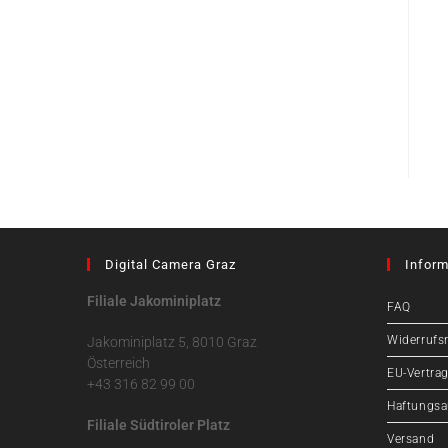
Digital Camera Graz
Inform
Filiale Jakominiplatz
FAQ
Widerrufs
Jakominiplatz 5, 8010 Graz
Österreich
EU-Vertrag
+43 316 82 99 00
Haftungsa
Filiale Südtiroler Platz
Versand