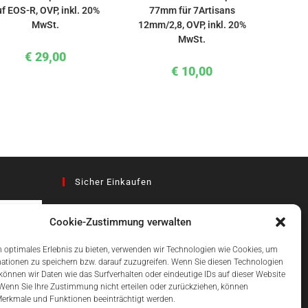
f EOS-R, OVP, inkl. 20%
77mm für 7Artisans
MwSt.
12mm/2,8, OVP, inkl. 20%
MwSt.
€
29,00
€
10,00
Sicher Einkaufen
Cookie-Zustimmung verwalten
az
 optimales Erlebnis zu bieten, verwenden wir Technologien wie Cookies, um
ationen zu speichern bzw. darauf zuzugreifen. Wenn Sie diesen Technologien
önnen wir Daten wie das Surfverhalten oder eindeutige IDs auf dieser Website
Einfach Online Bezahlen
 Wenn Sie Ihre Zustimmung nicht erteilen oder zurückziehen, können
erkmale und Funktionen beeinträchtigt werden.