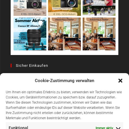
Sicher Einkaufen
Cookie-Zustimmung verwalten
Um Ihnen ein optimales Erlebnis zu bieten, verwenden wir Technologien wie
Cookies, um Geräteinformationen zu speichern bzw. darauf zuzugreifen.
Wenn Sie diesen Technologien zustimmen, können wir Daten wie das
Surfverhalten oder eindeutige IDs auf dieser Website verarbeiten. Wenn Sie
Einfach Online Bezahlen
Ihre Zustimmung nicht erteilen oder zurückziehen, können bestimmte
Merkmale und Funktionen beeinträchtigt werden.
Funktional
Immer aktiv