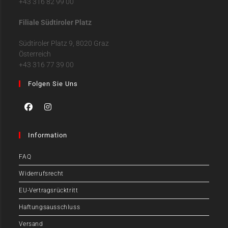
+43 316 82 99 00
Filiale Südtiroler Platz
Südtiroler Platz 9, 8020 Graz
Österreich
+43 316 77 39 00
Folgen Sie Uns
Information
FAQ
Widerrufsrecht
EU-Vertragsrücktritt
Haftungsausschluss
Versand