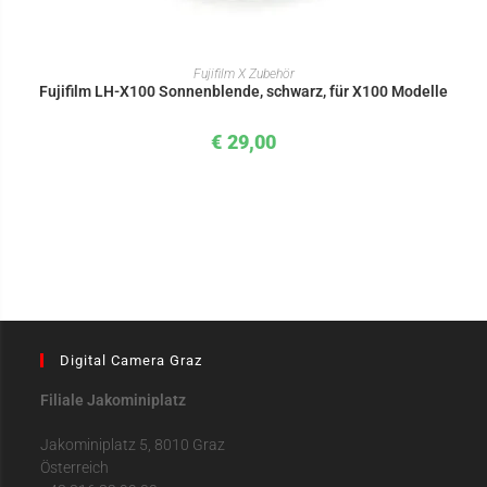
IN DEN WARENKORB
Fujifilm X Zubehör
Fujifilm LH-X100 Sonnenblende, schwarz, für X100 Modelle
€
29,00
Digital Camera Graz
Filiale Jakominiplatz
Jakominiplatz 5, 8010 Graz
Österreich