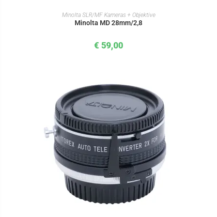
IN DEN WARENKORB
Minolta SLR/MF Kameras + Objektive
Minolta MD 28mm/2,8
€
59,00