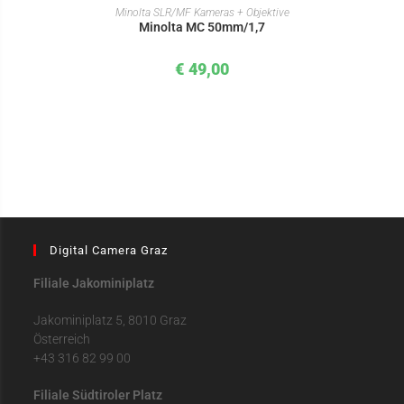
IN DEN WARENKORB
Minolta SLR/MF Kameras + Objektive
Minolta MC 50mm/1,7
€
49,00
Digital Camera Graz
Filiale Jakominiplatz
Jakominiplatz 5, 8010 Graz
Österreich
+43 316 82 99 00
Filiale Südtiroler Platz