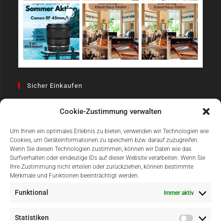
Sicher Einkaufen
Cookie-Zustimmung verwalten
Um Ihnen ein optimales Erlebnis zu bieten, verwenden wir Technologien wie
Cookies, um Geräteinformationen zu speichern bzw. darauf zuzugreifen.
Wenn Sie diesen Technologien zustimmen, können wir Daten wie das
Surfverhalten oder eindeutige IDs auf dieser Website verarbeiten. Wenn Sie
Einfach Online Bezahlen
Ihre Zustimmung nicht erteilen oder zurückziehen, können bestimmte
Merkmale und Funktionen beeinträchtigt werden.
Funktional
Immer aktiv
Statistiken