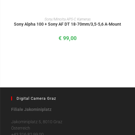
IN DEN WARENKORB
Sony/Minolta APS-C Kameras
Sony Alpha 100 + Sony AF DT 18-70mm/3,5-5,6 A-Mount
€
99,00
Digital Camera Graz
Filiale Jakominiplatz
Jakominiplatz 5, 8010 Graz
Österreich
+43 316 82 99 00