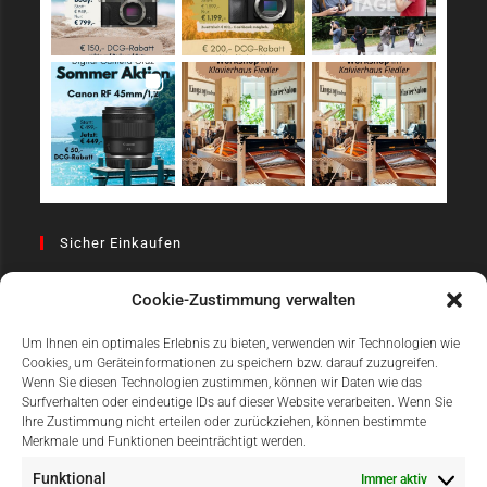
Sicher Einkaufen
Cookie-Zustimmung verwalten
Um Ihnen ein optimales Erlebnis zu bieten, verwenden wir Technologien wie
Cookies, um Geräteinformationen zu speichern bzw. darauf zuzugreifen.
Wenn Sie diesen Technologien zustimmen, können wir Daten wie das
Surfverhalten oder eindeutige IDs auf dieser Website verarbeiten. Wenn Sie
Einfach Online Bezahlen
Ihre Zustimmung nicht erteilen oder zurückziehen, können bestimmte
Merkmale und Funktionen beeinträchtigt werden.
Funktional
Immer aktiv