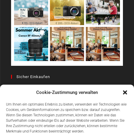
Sicher Einkaufen
Cookie-Zustimmung verwalten
Um Ihnen ein optimales Erlebnis zu bieten, verwenden wir Technologien wie
Cookies, um Geräteinformationen zu speichern bzw. darauf zuzugreifen.
Wenn Sie diesen Technologien zustimmen, können wir Daten wie das
Surfverhalten oder eindeutige IDs auf dieser Website verarbeiten. Wenn Sie
Einfach Online Bezahlen
Ihre Zustimmung nicht erteilen oder zurückziehen, können bestimmte
Merkmale und Funktionen beeinträchtigt werden.