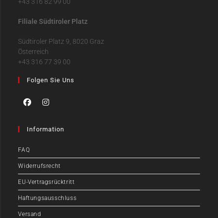
+43 316 82 99 00
Filiale Südtiroler Platz
Südtiroler Platz 9, 8020 Graz
Österreich
+43 316 77 39 00
Folgen Sie Uns
Information
FAQ
Widerrufsrecht
EU-Vertragsrücktritt
Haftungsausschluss
Versand