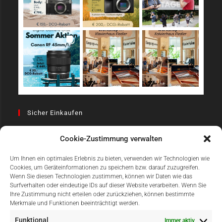
Sicher Einkaufen
Cookie-Zustimmung verwalten
Um Ihnen ein optimales Erlebnis zu bieten, verwenden wir Technologien wie
Cookies, um Geräteinformationen zu speichern bzw. darauf zuzugreifen.
Wenn Sie diesen Technologien zustimmen, können wir Daten wie das
Surfverhalten oder eindeutige IDs auf dieser Website verarbeiten. Wenn Sie
Einfach Online Bezahlen
Ihre Zustimmung nicht erteilen oder zurückziehen, können bestimmte
Merkmale und Funktionen beeinträchtigt werden.
Funktional
Immer aktiv