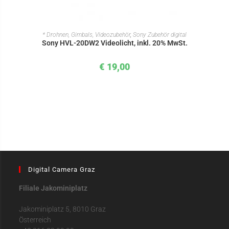
IN DEN WARENKORB
* Drohnen, Gimbals, Videozubehör
,
Sony Zubehör digital
Sony HVL-20DW2 Videolicht, inkl. 20% MwSt.
€
19,00
Digital Camera Graz
Filiale Jakominiplatz
Jakominiplatz 5, 8010 Graz
Österreich