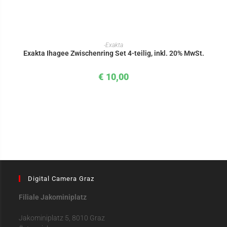
IN DEN WARENKORB
-Exakta
Exakta Ihagee Zwischenring Set 4-teilig, inkl. 20% MwSt.
€
10,00
Digital Camera Graz
Filiale Jakominiplatz
Jakominiplatz 5, 8010 Graz