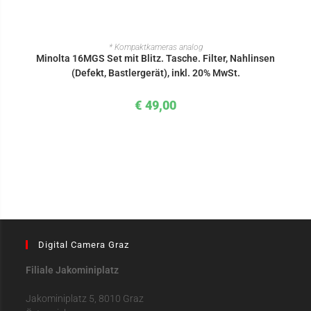
IN DEN WARENKORB
* Kompaktkameras analog
Minolta 16MGS Set mit Blitz. Tasche. Filter, Nahlinsen
(Defekt, Bastlergerät), inkl. 20% MwSt.
€
49,00
Digital Camera Graz
Filiale Jakominiplatz
Jakominiplatz 5, 8010 Graz