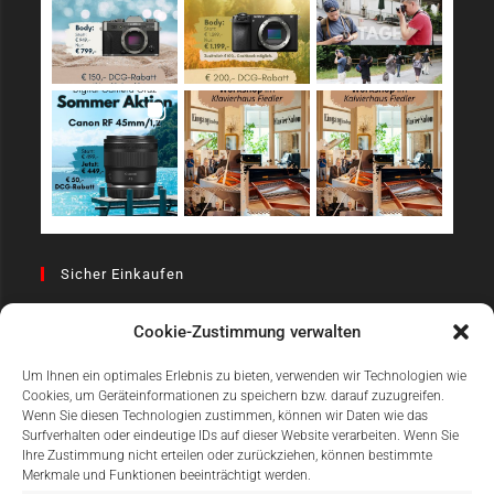
Sicher Einkaufen
Cookie-Zustimmung verwalten
Um Ihnen ein optimales Erlebnis zu bieten, verwenden wir Technologien wie
Cookies, um Geräteinformationen zu speichern bzw. darauf zuzugreifen.
Wenn Sie diesen Technologien zustimmen, können wir Daten wie das
Surfverhalten oder eindeutige IDs auf dieser Website verarbeiten. Wenn Sie
Einfach Online Bezahlen
Ihre Zustimmung nicht erteilen oder zurückziehen, können bestimmte
Merkmale und Funktionen beeinträchtigt werden.