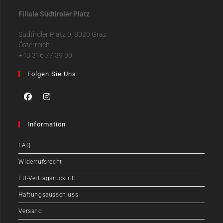
Filiale Südtiroler Platz
Südtiroler Platz 9, 8020 Graz
Österreich
+43 316 77 39 00
Folgen Sie Uns
Information
FAQ
Widerrufsrecht
EU-Vertragsrücktritt
Haftungsausschluss
Versand