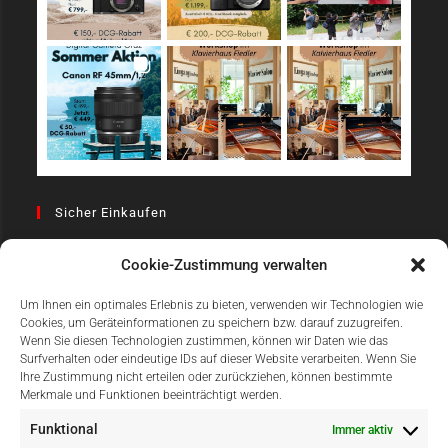
Sicher Einkaufen
Cookie-Zustimmung verwalten
Um Ihnen ein optimales Erlebnis zu bieten, verwenden wir Technologien wie
Cookies, um Geräteinformationen zu speichern bzw. darauf zuzugreifen.
Wenn Sie diesen Technologien zustimmen, können wir Daten wie das
Surfverhalten oder eindeutige IDs auf dieser Website verarbeiten. Wenn Sie
Einfach Online Bezahlen
Ihre Zustimmung nicht erteilen oder zurückziehen, können bestimmte
Merkmale und Funktionen beeinträchtigt werden.
Funktional
Immer aktiv