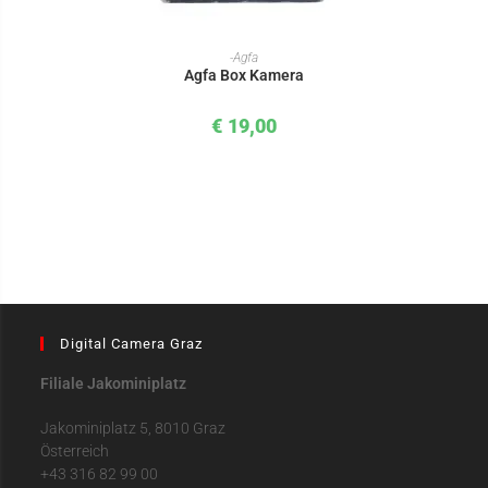
IN DEN WARENKORB
-Agfa
Agfa Box Kamera
€
19,00
Digital Camera Graz
Filiale Jakominiplatz
Jakominiplatz 5, 8010 Graz
Österreich
+43 316 82 99 00