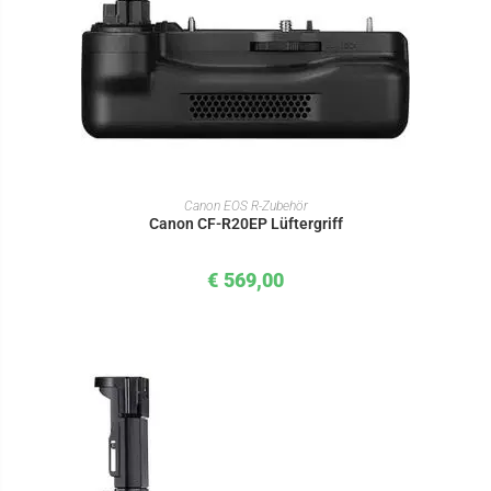
IN DEN WARENKORB
Canon EOS R-Zubehör
Canon CF-R20EP Lüftergriff
€
569,00