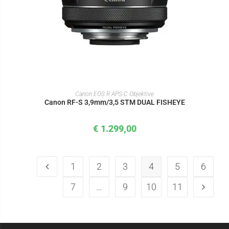
IN DEN WARENKORB
Canon EOS R APS-C Objektive
Canon RF-S 3,9mm/3,5 STM DUAL FISHEYE
€
1.299,00
1
2
3
4
5
6
7
…
9
10
11