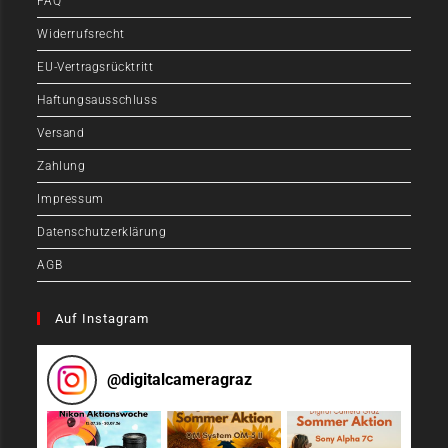
FAQ
Widerrufsrecht
EU-Vertragsrücktritt
Haftungsausschluss
Versand
Zahlung
Impressum
Datenschutzerklärung
AGB
Auf Instagram
@
digitalcameragraz