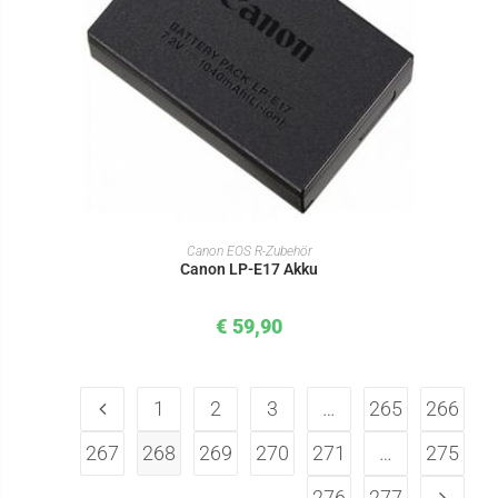
IN DEN WARENKORB
Canon EOS R-Zubehör
Canon LP-E17 Akku
€
59,90
1
2
3
…
265
266
267
268
269
270
271
…
275
276
277