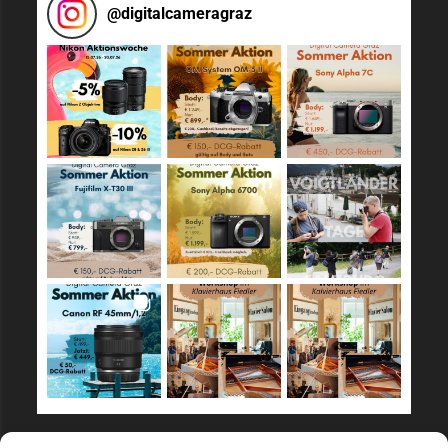
@
digitalcameragraz