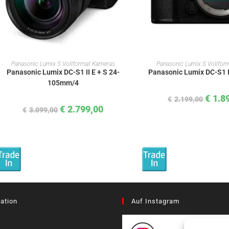
IN DEN WARENKORB
IN DEN WAREN
Panasonic Lumix S Vollformat Kameras
Panasonic Lumix S Vollfor
Panasonic Lumix DC-S1 II E + S 24-
Panasonic Lumix DC-S1 
105mm/4
€
1.8
€
2.199,00
€
2.799,00
€
3.099,00
ation
Auf Instagram