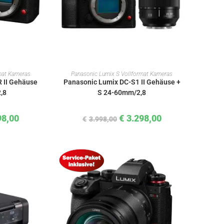
KORB
IN DEN WARENKORB
mat Kameras
Panasonic Lumix S Vollformat Kameras
 II Gehäuse
Panasonic Lumix DC-S1 II Gehäuse +
,8
S 24-60mm/2,8
98,00
€
3.298,00
€
3.998,00