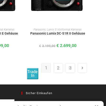
KORB
IN DEN WARENKORB
mat Kameras
Panasonic Lumix S Vollformat Kameras
II E Gehäuse
Panasonic Lumix DC-S1R II Gehäuse
99,00
€
2.699,00
€
3.199,00
1
2
3
Sicher Einkaufen