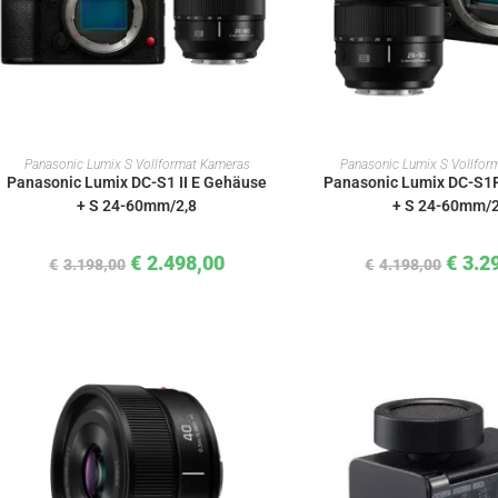
IN DEN WARENKORB
IN DEN WAREN
Panasonic Lumix S Vollformat Kameras
Panasonic Lumix S Vollfor
Panasonic Lumix DC-S1 II E Gehäuse
Panasonic Lumix DC-S1R
+ S 24-60mm/2,8
+ S 24-60mm/2
€
2.498,00
€
3.2
€
3.198,00
€
4.198,00