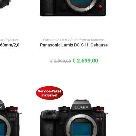
KORB
IN DEN WARENKORB
at Objektive
Panasonic Lumix S Vollformat Kameras
-60mm/2,8
Panasonic Lumix DC-S1 II Gehäuse
€
2.699,00
€
2.999,00