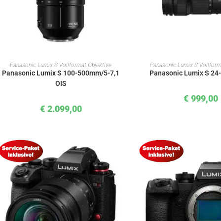
IN DEN WARENKORB
IN DEN WAREN
Panasonic Lumix S Vollformat Objektive
Panasonic Lumix S Vollform
Panasonic Lumix S 100-500mm/5-7,1
Panasonic Lumix S 24
OIS
€
999,00
€
2.099,00