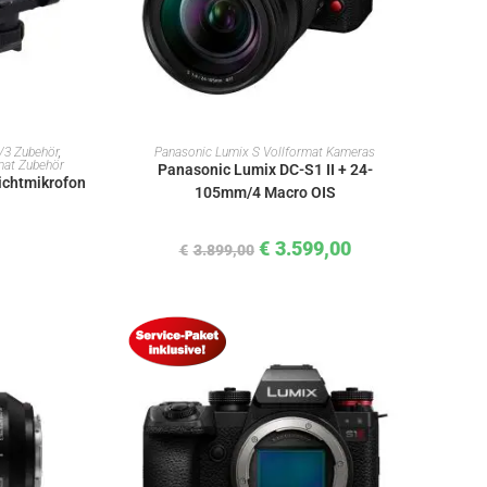
KORB
IN DEN WARENKORB
/3 Zubehör
,
Panasonic Lumix S Vollformat Kameras
mat Zubehör
Panasonic Lumix DC-S1 II + 24-
chtmikrofon
105mm/4 Macro OIS
€
3.599,00
€
3.899,00