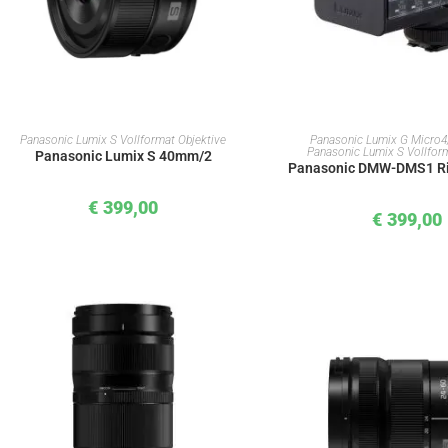
IN DEN WARENKORB
IN DEN WAREN
Panasonic Lumix S Vollformat Objektive
Panasonic Lumix G Micro4
Panasonic Lumix S Vollfor
Panasonic Lumix S 40mm/2
Panasonic DMW-DMS1 Ri
€
399,00
€
399,00