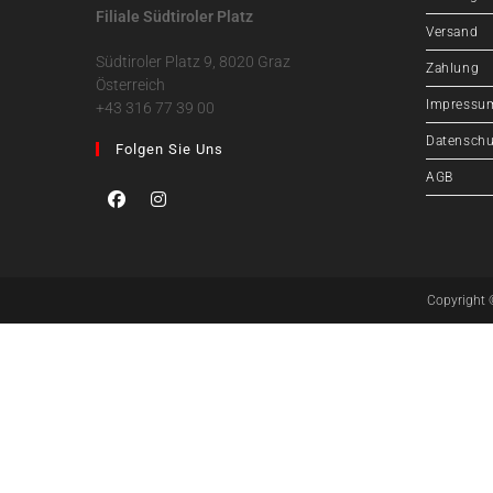
Filiale Südtiroler Platz
Versand
Südtiroler Platz 9, 8020 Graz
Zahlung
Österreich
Impressu
+43 316 77 39 00
Datenschu
Folgen Sie Uns
AGB
Copyright 