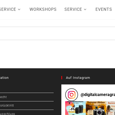
SERVICE
WORKSHOPS
SERVICE
EVENTS
ation
Auf Instagram
@
digitalcameragr
recht
srücktritt
usschluss