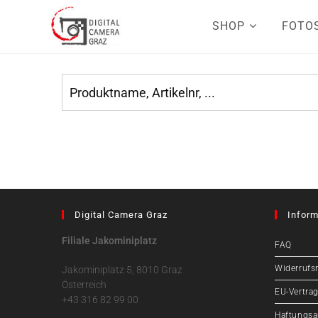
SHOP
FOTO
Digital Camera Graz
Inform
Filiale Jakominiplatz
FAQ
Widerrufs
Jakominiplatz 5, 8010 Graz
Österreich
EU-Vertrag
+43 316 82 99 00
Haftungsa