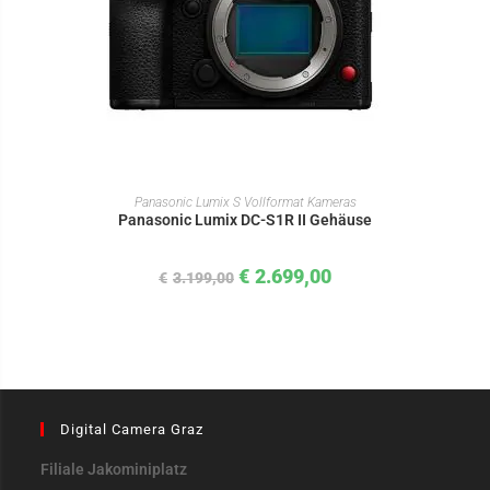
IN DEN WARENKORB
Panasonic Lumix S Vollformat Kameras
Panasonic Lumix DC-S1R II Gehäuse
€
2.699,00
€
3.199,00
Digital Camera Graz
Filiale Jakominiplatz