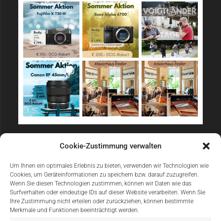
Sicher Einkaufen
Cookie-Zustimmung verwalten
Um Ihnen ein optimales Erlebnis zu bieten, verwenden wir Technologien wie
Cookies, um Geräteinformationen zu speichern bzw. darauf zuzugreifen.
Wenn Sie diesen Technologien zustimmen, können wir Daten wie das
Surfverhalten oder eindeutige IDs auf dieser Website verarbeiten. Wenn Sie
Ihre Zustimmung nicht erteilen oder zurückziehen, können bestimmte
Merkmale und Funktionen beeinträchtigt werden.
Einfach Online Bezahlen