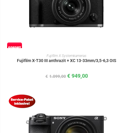
IN DEN WARENKORB
Fujifilm X Systemkameras
Fujifilm X-T30 III anthrazit + XC 13-33mm/3,5-6,3 OIS
€
949,00
€
1.099,00