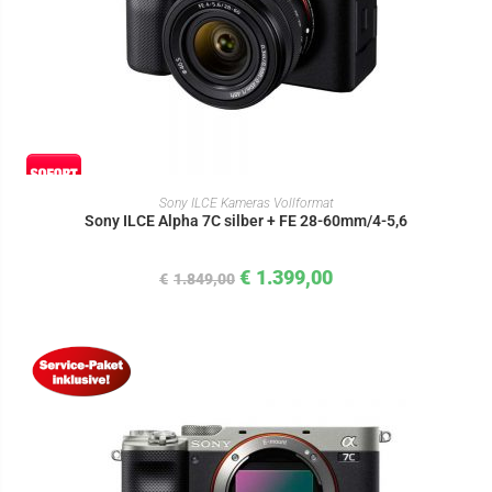
IN DEN WARENKORB
Sony ILCE Kameras Vollformat
Sony ILCE Alpha 7C silber + FE 28-60mm/4-5,6
€
1.399,00
€
1.849,00