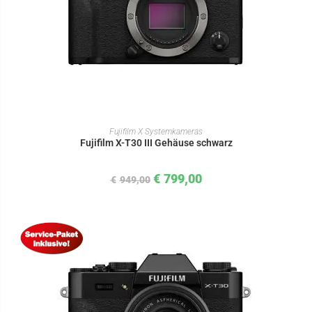
IN DEN WARENKORB
Fujifilm X Systemkameras
Fujifilm X-T30 III Gehäuse schwarz
€
799,00
€
949,00