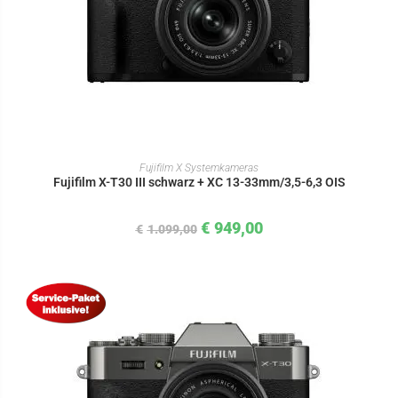
IN DEN WARENKORB
Fujifilm X Systemkameras
Fujifilm X-T30 III schwarz + XC 13-33mm/3,5-6,3 OIS
€
949,00
€
1.099,00