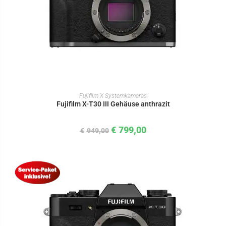
IN DEN WARENKORB
Fujifilm X Systemkameras
Fujifilm X-T30 III Gehäuse anthrazit
€
799,00
€
949,00