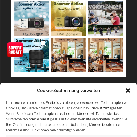
Sicher Einkaufen
Cookie-Zustimmung verwalten
Um Ihnen ein optimales Erlebnis zu bieten, verwenden wir Technologien wie
Cookies, um Geräteinformationen zu speichern bzw. darauf zuzugreifen.
Wenn Sie diesen Technologien zustimmen, können wir Daten wie das
Surfverhalten oder eindeutige IDs auf dieser Website verarbeiten. Wenn Sie
Ihre Zustimmung nicht erteilen oder zurückziehen, können bestimmte
Merkmale und Funktionen beeinträchtigt werden.
Einfach Online Bezahlen