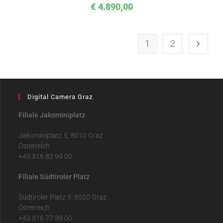
€
4.890,00
1
2
Digital Camera Graz
Filiale Jakominiplatz
Jakominiplatz 5, 8010 Graz
Österreich
+43 316 82 99 00
Filiale Südtiroler Platz
Südtiroler Platz 9, 8020 Graz
Österreich
+43 316 77 39 00