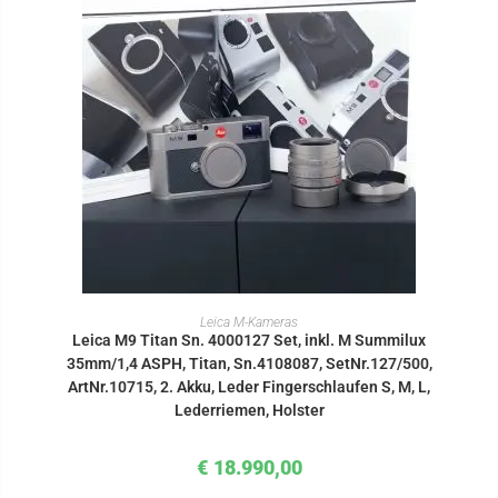
IN DEN WARENKORB
Leica M-Kameras
Leica M9 Titan Sn. 4000127 Set, inkl. M Summilux
35mm/1,4 ASPH, Titan, Sn.4108087, SetNr.127/500,
ArtNr.10715, 2. Akku, Leder Fingerschlaufen S, M, L,
Lederriemen, Holster
€
18.990,00