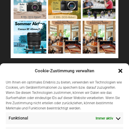
Sicher Einkaufen
Cookie-Zustimmung verwalten
Um Ihnen ein optimales Erlebnis zu bieten, verwenden wir Technologien wie
Cookies, um Geräteinformationen zu speichern bzw. darauf zuzugreifen.
Wenn Sie diesen Technologien zustimmen, können wir Daten wie das
Surfverhalten oder eindeutige IDs auf dieser Website verarbeiten. Wenn Sie
Ihre Zustimmung nicht erteilen oder zurückziehen, können bestimmte
Merkmale und Funktionen beeinträchtigt werden.
Einfach Online Bezahlen
Funktional
Immer aktiv