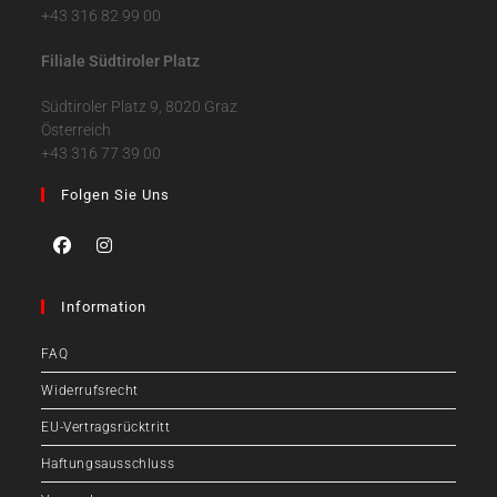
+43 316 82 99 00
Filiale Südtiroler Platz
Südtiroler Platz 9, 8020 Graz
Österreich
+43 316 77 39 00
Folgen Sie Uns
Information
FAQ
Widerrufsrecht
EU-Vertragsrücktritt
Haftungsausschluss