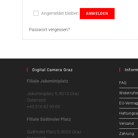
Angemeldet bleiben
ANMELDEN
Passwort vergessen?
Digital Camera Graz
Inform
Filiale Jakominiplatz
FAQ
Widerrufs
Jakominiplatz 5, 8010 Graz
Österreich
EU-Vertrag
+43 316 82 99 00
Haftungsa
Filiale Südtiroler Platz
Versand
Südtiroler Platz 9, 8020 Graz
Zahlung