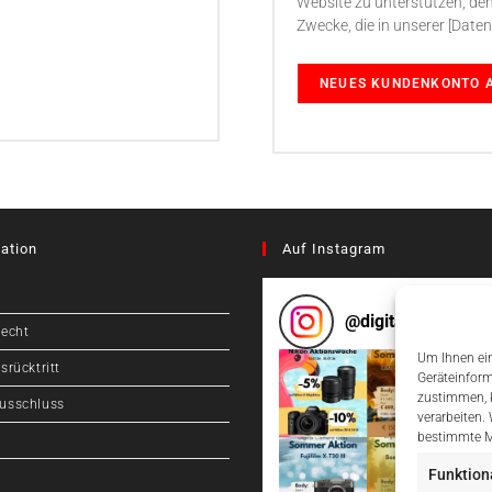
Website zu unterstützen, den
Zwecke, die in unserer [Daten
NEUES KUNDENKONTO 
ation
Auf Instagram
@
digitalcameragr
recht
Um Ihnen ein
srücktritt
Geräteinform
zustimmen, k
usschluss
verarbeiten.
bestimmte M
Funktion