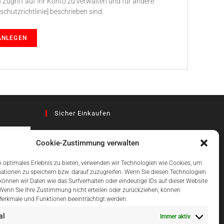
 Zugriff auf Ihr Konto zu verwalten und für andere
schutzrichtlinie] beschrieben sind.
ANLEGEN
Sicher Einkaufen
Cookie-Zustimmung verwalten
az
 optimales Erlebnis zu bieten, verwenden wir Technologien wie Cookies, um
ationen zu speichern bzw. darauf zuzugreifen. Wenn Sie diesen Technologien
önnen wir Daten wie das Surfverhalten oder eindeutige IDs auf dieser Website
Einfach Online Bezahlen
 Wenn Sie Ihre Zustimmung nicht erteilen oder zurückziehen, können
erkmale und Funktionen beeinträchtigt werden.
al
Immer aktiv