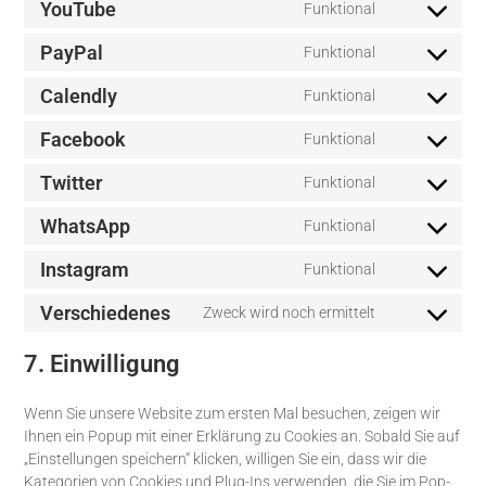
YouTube
Funktional
PayPal
Funktional
Calendly
Funktional
Facebook
Funktional
Twitter
Funktional
WhatsApp
Funktional
Instagram
Funktional
Verschiedenes
Zweck wird noch ermittelt
7. Einwilligung
Wenn Sie unsere Website zum ersten Mal besuchen, zeigen wir
Ihnen ein Popup mit einer Erklärung zu Cookies an. Sobald Sie auf
„Einstellungen speichern“ klicken, willigen Sie ein, dass wir die
Kategorien von Cookies und Plug-Ins verwenden, die Sie im Pop-