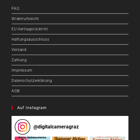
FAQ
Widerrufsrecht
EU-Vertragsrücktritt
Haftungsausschluss
Versand
Zahlung
Impressum
Datenschutzerklärung
AGB
Auf Instagram
@
digitalcameragraz