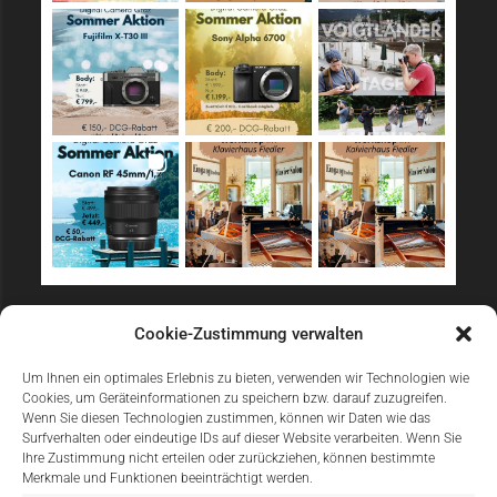
Sicher Einkaufen
Cookie-Zustimmung verwalten
Um Ihnen ein optimales Erlebnis zu bieten, verwenden wir Technologien wie
Cookies, um Geräteinformationen zu speichern bzw. darauf zuzugreifen.
Wenn Sie diesen Technologien zustimmen, können wir Daten wie das
Surfverhalten oder eindeutige IDs auf dieser Website verarbeiten. Wenn Sie
Ihre Zustimmung nicht erteilen oder zurückziehen, können bestimmte
Merkmale und Funktionen beeinträchtigt werden.
Einfach Online Bezahlen