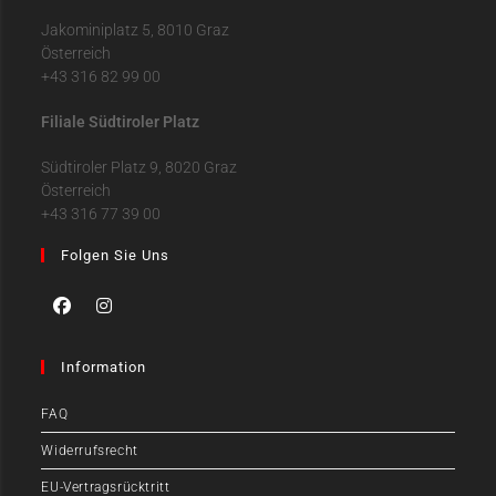
Jakominiplatz 5, 8010 Graz
Österreich
+43 316 82 99 00
Filiale Südtiroler Platz
Südtiroler Platz 9, 8020 Graz
Österreich
+43 316 77 39 00
Folgen Sie Uns
Information
FAQ
Widerrufsrecht
EU-Vertragsrücktritt