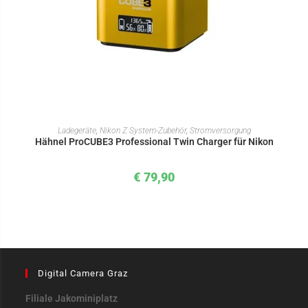
IN DEN WARENKORB
Ladegeräte
,
Nikon Z System-Zubehör
,
Stromversorgung
Hähnel ProCUBE3 Professional Twin Charger für Nikon
€
79,90
Digital Camera Graz
Filiale Jakominiplatz