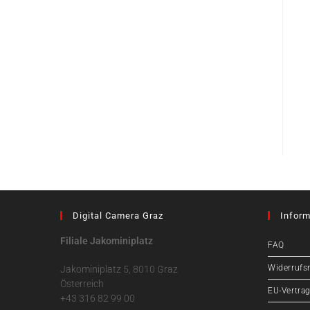
Digital Camera Graz
Inform
Filiale Jakominiplatz
FAQ
Widerrufs
Jakominiplatz 5, 8010 Graz
Österreich
EU-Vertrag
+43 316 82 99 00