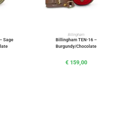
KORB
IN DEN WARENKORB
Billingham
 – Sage
Billingham TEN-16 –
late
Burgundy/Chocolate
€
159,00