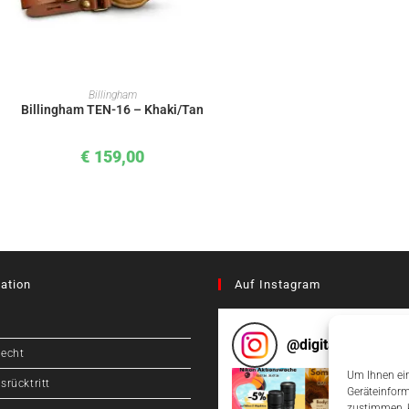
IN DEN WARENKORB
Billingham
Billingham TEN-16 – Khaki/Tan
€
159,00
ation
Auf Instagram
@
digitalcameragr
recht
Um Ihnen ein
srücktritt
Geräteinform
zustimmen, k