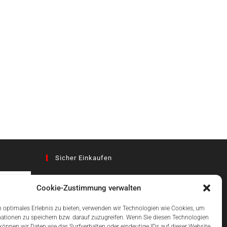
Sicher Einkaufen
Cookie-Zustimmung verwalten
az
 optimales Erlebnis zu bieten, verwenden wir Technologien wie Cookies, um
ationen zu speichern bzw. darauf zuzugreifen. Wenn Sie diesen Technologien
önnen wir Daten wie das Surfverhalten oder eindeutige IDs auf dieser Website