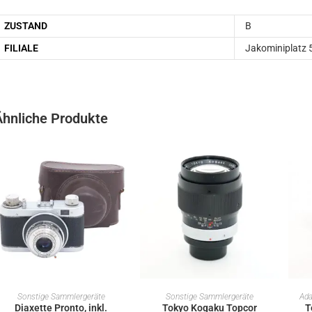
ZUSTAND
B
FILIALE
Jakominiplatz 
Ähnliche Produkte
IN DEN WARENKORB
IN DEN WARENKORB
Sonstige Sammlergeräte
Sonstige Sammlergeräte
Ada
Diaxette Pronto, inkl.
Tokyo Kogaku Topcor
T