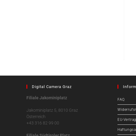
Digital Camera Graz
Inform
Filiale Jakominiplatz
FAQ
Widerrufs
Jakominiplatz 5, 8010 Graz
Österreich
EU-Vertrag
+43 316 82 99 00
Haftungsa
Filiale Südtiroler Platz