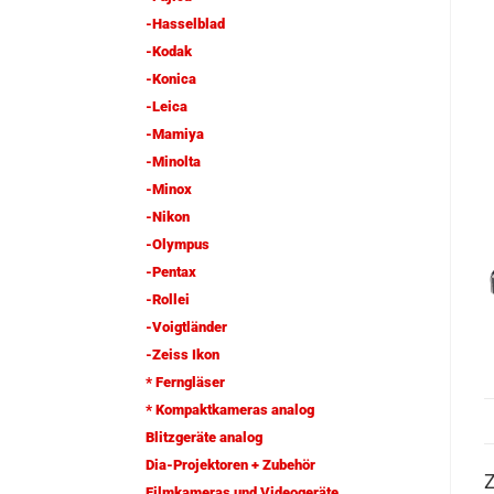
-Hasselblad
-Kodak
-Konica
-Leica
-Mamiya
-Minolta
-Minox
-Nikon
-Olympus
-Pentax
-Rollei
-Voigtländer
-Zeiss Ikon
* Ferngläser
* Kompaktkameras analog
Blitzgeräte analog
Dia-Projektoren + Zubehör
Z
Filmkameras und Videogeräte