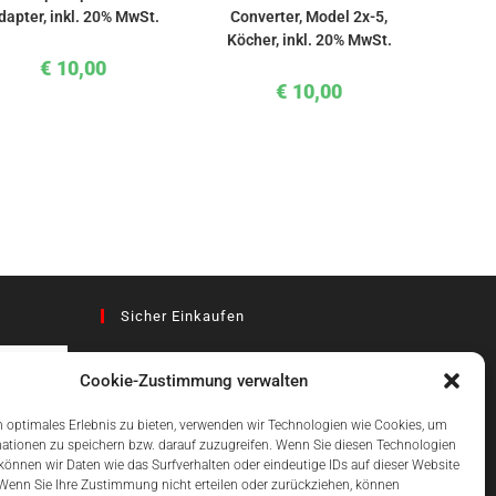
dapter, inkl. 20% MwSt.
Converter, Model 2x-5,
Köcher, inkl. 20% MwSt.
€
10,00
€
10,00
Sicher Einkaufen
Cookie-Zustimmung verwalten
az
 optimales Erlebnis zu bieten, verwenden wir Technologien wie Cookies, um
ationen zu speichern bzw. darauf zuzugreifen. Wenn Sie diesen Technologien
önnen wir Daten wie das Surfverhalten oder eindeutige IDs auf dieser Website
Einfach Online Bezahlen
 Wenn Sie Ihre Zustimmung nicht erteilen oder zurückziehen, können