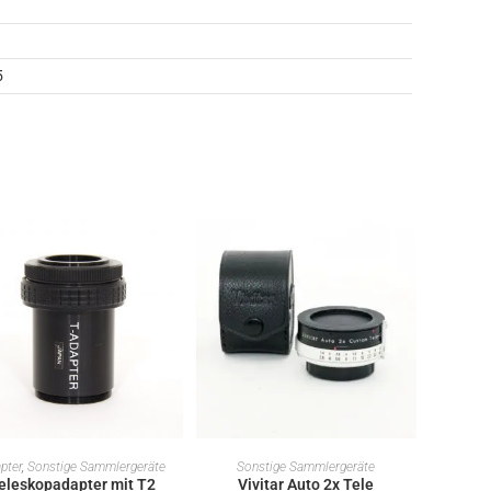
5
IN DEN WARENKORB
IN DEN WARENKORB
pter
,
Sonstige Sammlergeräte
Sonstige Sammlergeräte
eleskopadapter mit T2
Vivitar Auto 2x Tele