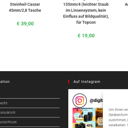
Steinheil Cassar
135mm/4 (leichter Staub
A
45mm/2,8 Tasche
im Linsensystem, kein
Einfluss auf Bildqualität),
für Topcon
€
39,00
€
19,00
ation
Auf Instagram
@
digitalcameragr
recht
Um Ihnen ein
srücktritt
Geräteinform
zustimmen, k
usschluss
verarbeiten.